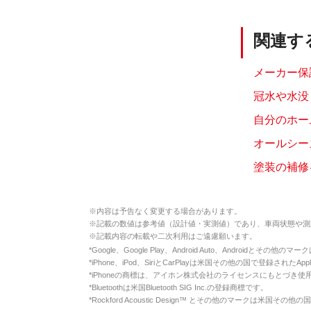
関連す
メーカー保
冠水や水没
自分のホー
オールシー
塗装の補修
※
内容は予告なく変更する場合があります。
※
記載の数値は参考値（設計値・実測値）であり、車両状態や測
※
記載内容の転載や二次利用はご遠慮願います。
*
Google、Google Play、Android Auto、Androidとその他
*
iPhone、iPod、SiriとCarPlayは米国その他の国で登録されたApp
*
iPhoneの商標は、アイホン株式会社のライセンスにもとづき使
*
Bluetoothは米国Bluetooth SIG Inc.の登録商標です。
*
Rockford Acoustic Design™ とその他のマークは米国その他の国