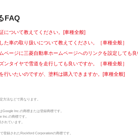
るFAQ
証について教えてください。[車種全般]
した車の取り扱いについて教えてください。［車種全般］
ムページに三菱自動車ホームページへのリンクを設定しても良
ズンタイヤで雪道を走行しても良いですか。［車種全般］
を行いたいのですが、塗料は購入できますか。[車種全般]
定方法などで異なります。
のマークはGoogle Inc.の商標または登録商標です。
le Inc.の商標です。
用されています。
で登録されたRockford Corporationの商標です。