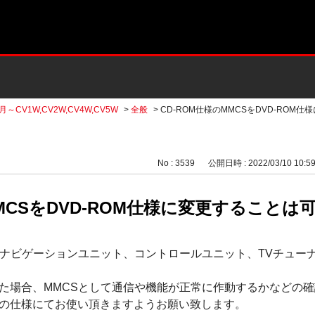
月～CV1W,CV2W,CV4W,CV5W
>
全般
>
CD-ROM仕様のMMCSをDVD-ROM仕
No : 3539
公開日時 : 2022/03/10 10:5
MMCSをDVD-ROM仕様に変更することは
やナビゲーションユニット、コントロールユニット、TVチュー
た場合、MMCSとして通信や機能が正常に作動するかなどの
の仕様にてお使い頂きますようお願い致します。