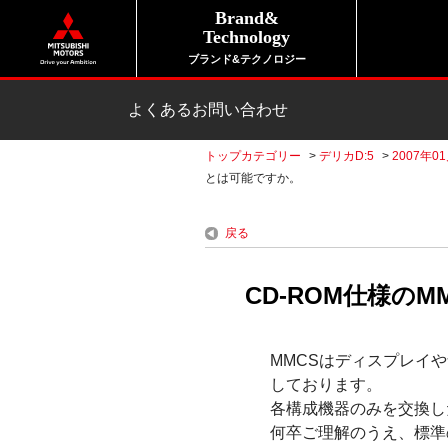
Brand&
Technology
ブランド&テクノロジー
よくあるお問い合わせ
トップカテゴリー
>
デリカD:5
>
2007年01
とは可能ですか。
戻る
CD-ROM仕様の
MMCSはディスプレイ
しております。
各構成機器のみを交換し
何卒ご理解のうえ、標準