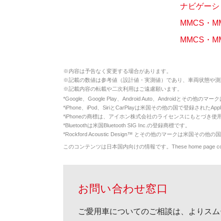
ナビゲーシ
MMCS・
MMCS・M
※
内容は予告なく変更する場合があります。
※
記載の数値は参考値（設計値・実測値）であり、車両状態や測
※
記載内容の転載や二次利用はご遠慮願います。
*
Google、Google Play、Android Auto、Androidとその他
*
iPhone、iPod、SiriとCarPlayは米国その他の国で登録されたApp
*
iPhoneの商標は、アイホン株式会社のライセンスにもとづき使
*
Bluetoothは米国Bluetooth SIG Inc.の登録商標です。
*
Rockford Acoustic Design™ とその他のマークは米国その他の国
このコンテンツは日本国内向けの情報です。These home page contents appl
お問い合わせ窓口
ご愛用車についてのご相談は、よりスム