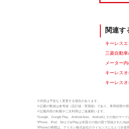
関連す
キーレスエ
三菱自動車
メーター内
キーレスオ
キーレスオ
※
内容は予告なく変更する場合があります。
※
記載の数値は参考値（設計値・実測値）であり、車両状態や測
※
記載内容の転載や二次利用はご遠慮願います。
*
Google、Google Play、Android Auto、Androidとその他
*
iPhone、iPod、SiriとCarPlayは米国その他の国で登録されたApp
*
iPhoneの商標は、アイホン株式会社のライセンスにもとづき使