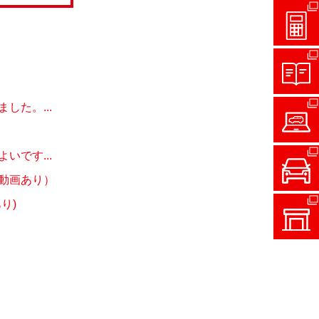
た。...
です...
動画あり）
り)