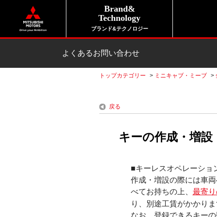
Brand&
Technology
ブランド&テクノロジー
よくあるお問い合わせ
トップカテゴリー
>
ミニキャブ・ミーブ
>
戻る
キーの作成・増設
■キーレスオペレーショ
作成・増設の際には車両
べてお持ちの上、
最寄り
り、別途工賃がかかりま
なお、登録できるキーの