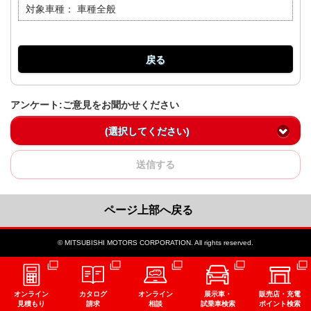
対象車種：
車種全般
戻る
アンケート:ご意見をお聞かせください
(選択してください)
送信する
ページ上部へ戻る
© MITSUBISHI MOTORS CORPORATION. All rights reserved.
オンライン
カタログ
オンライン
展示車・
販売店・充電
見積もり
請求
相談
試乗車検索
ポイント検索