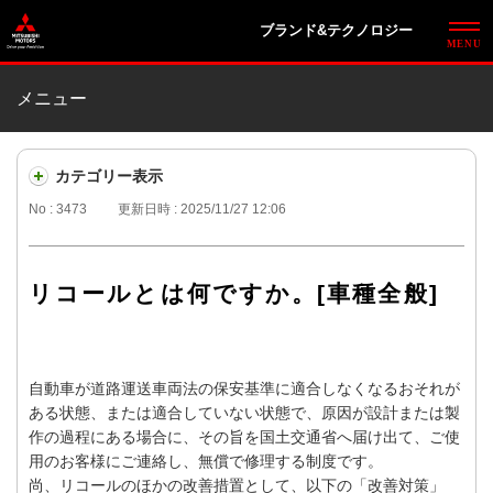
ブランド&テクノロジー
メニュー
カテゴリー表示
No : 3473
更新日時 : 2025/11/27 12:06
リコールとは何ですか。[車種全般]
自動車が道路運送車両法の保安基準に適合しなくなるおそれが
ある状態、または適合していない状態で、原因が設計または製
作の過程にある場合に、その旨を国土交通省へ届け出て、ご使
用のお客様にご連絡し、無償で修理する制度です。
尚、リコールのほかの改善措置として、以下の「改善対策」