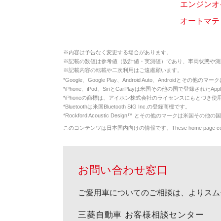
エンジンオ
オートマテ
※
内容は予告なく変更する場合があります。
※
記載の数値は参考値（設計値・実測値）であり、車両状態や測
※
記載内容の転載や二次利用はご遠慮願います。
*
Google、Google Play、Android Auto、Androidとその他
*
iPhone、iPod、SiriとCarPlayは米国その他の国で登録されたApp
*
iPhoneの商標は、アイホン株式会社のライセンスにもとづき使
*
Bluetoothは米国Bluetooth SIG Inc.の登録商標です。
*
Rockford Acoustic Design™ とその他のマークは米国その他の国
このコンテンツは日本国内向けの情報です。These home page contents appl
お問い合わせ窓口
ご愛用車についてのご相談は、よりスム
三菱自動車 お客様相談センター