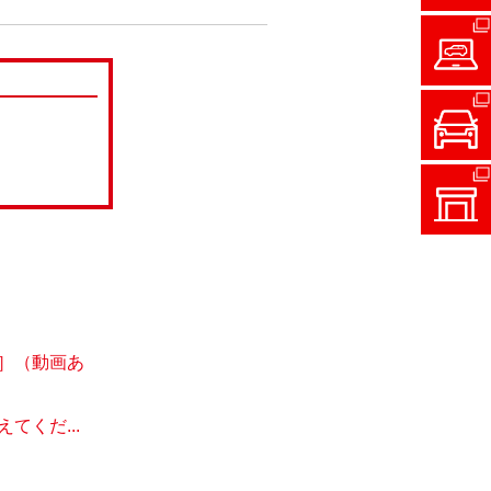
］（動画あ
くだ...