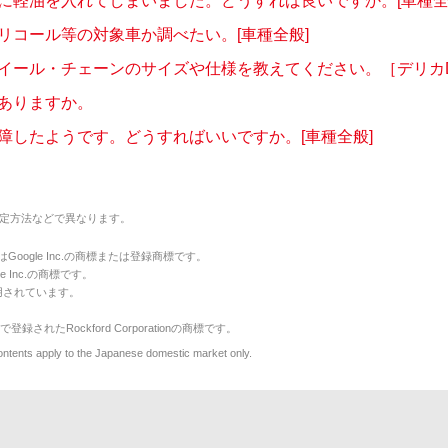
に軽油を入れてしまいました。どうすれば良いですか。[車種全
リコール等の対象車か調べたい。[車種全般]
イール・チェーンのサイズや仕様を教えてください。［デリカD:2(
ありますか。
障したようです。どうすればいいですか。[車種全般]
定方法などで異なります。
のマークはGoogle Inc.の商標または登録商標です。
le Inc.の商標です。
用されています。
で登録されたRockford Corporationの商標です。
y to the Japanese domestic market only.