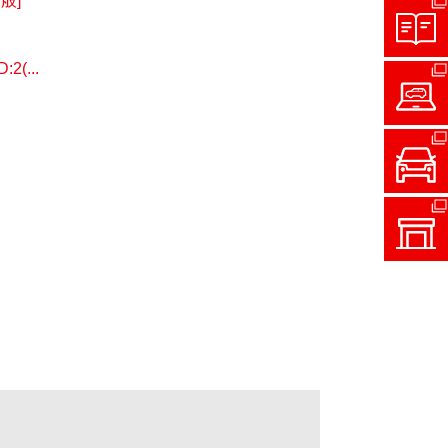
般]
...