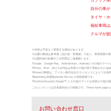
ガソリン車
自分の車が
タイヤ・ホ
福祉車両は
クルマが故
※
内容は予告なく変更する場合があります。
※
記載の数値は参考値（設計値・実測値）であり、車両状態や測
※
記載内容の転載や二次利用はご遠慮願います。
*
Google、Google Play、Android Auto、Androidとその他
*
iPhone、iPod、SiriとCarPlayは米国その他の国で登録されたApp
*
iPhoneの商標は、アイホン株式会社のライセンスにもとづき使
*
Bluetoothは米国Bluetooth SIG Inc.の登録商標です。
*
Rockford Acoustic Design™ とその他のマークは米国その他の国
このコンテンツは日本国内向けの情報です。These home page contents appl
お問い合わせ窓口