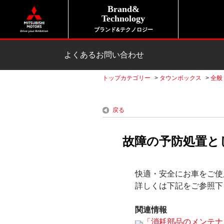
Brand&
Technology
ブランド&テクノロジー
よくあるお問い合わせ
トップカテゴリー
>
タウンボックス
>
全般
戻る
故障の予防処置と
快適・安全にお車をご使
詳しくは下記をご参照下
関連情報
「消耗部品のメンテナ