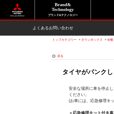
Brand&
Technology
ブランド&テクノロジー
よくあるお問い合わせ
トップカテゴリー
>
タウンボックス
>
全般
戻る
タイヤがパンクし
安全な場所に車を停止し
ください。
(お車には、応急修理キ
＜応急修理キット付き車