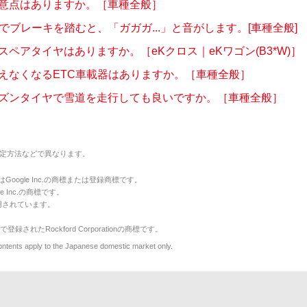
意点はありますか。［車種全般］
車でブレーキを踏むと、「ガガガ...」と音がします。[車種全般]
スペアタイヤはありますか。［eKクロス｜eKワゴン(B3*W)］
えなくなるETC車載器はありますか。［車種全般］
ズンタイヤで雪道を走行しても良いですか。［車種全般］
定方法などで異なります。
のマークはGoogle Inc.の商標または登録商標です。
le Inc.の商標です。
用されています。
で登録されたRockford Corporationの商標です。
y to the Japanese domestic market only.