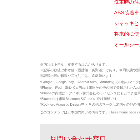
洗車時の注
ABS装着
ジャッキと
将来的に使
オールシー
※
内容は予告なく変更する場合があります。
※
記載の数値は参考値（設計値・実測値）であり、車両状態や測
※
記載内容の転載や二次利用はご遠慮願います。
*
Google、Google Play、Android Auto、Androidとその他
*
iPhone、iPod、SiriとCarPlayは米国その他の国で登録されたApp
*
iPhoneの商標は、アイホン株式会社のライセンスにもとづき使
*
Bluetoothは米国Bluetooth SIG Inc.の登録商標です。
*
Rockford Acoustic Design™ とその他のマークは米国その他の国
このコンテンツは日本国内向けの情報です。These home page contents appl
お問い合わせ窓口