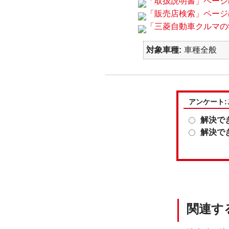
「取扱説明書」ページ
「販売店検索」ページ
「三菱自動車クルマの
対象車種
車種全般
アンケート
解決で
解決で
関連す