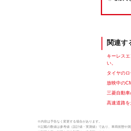
関連す
キーレスエ
い。
タイヤのロ
放映中のC
三菱自動車
高速道路を
※
内容は予告なく変更する場合があります。
※
記載の数値は参考値（設計値・実測値）であり、車両状態や測