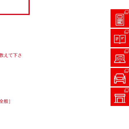
教えて下さ
全般］