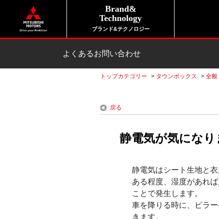
Brand&
Technology
ブランド&テクノロジー
よくあるお問い合わせ
トップカテゴリー
>
タウンボックス
>
全般
戻る
静電気が気になり
静電気はシート生地と衣
ある程度、湿度があれば
ことで発生します。
車を降りる時に、ピラー
きます。