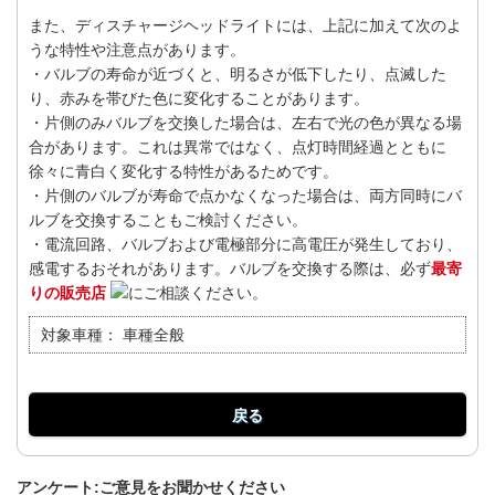
また、ディスチャージヘッドライトには、上記に加えて次のよ
うな特性や注意点があります。
・バルブの寿命が近づくと、明るさが低下したり、点滅した
り、赤みを帯びた色に変化することがあります。
・片側のみバルブを交換した場合は、左右で光の色が異なる場
合があります。これは異常ではなく、点灯時間経過とともに
徐々に青白く変化する特性があるためです。
・片側のバルブが寿命で点かなくなった場合は、両方同時にバ
ルブを交換することもご検討ください。
・電流回路、バルブおよび電極部分に高電圧が発生しており、
感電するおそれがあります。バルブを交換する際は、必ず
最寄
りの販売店
にご相談ください。
対象車種：
車種全般
戻る
アンケート:ご意見をお聞かせください