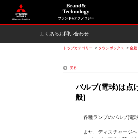
Brand&
Technology
ブランド&テクノロジー
よくあるお問い合わせ
トップカテゴリー
>
タウンボックス
>
全般
戻る
バルブ(電球)は
般]
各種ランプのバルブ(電
また、ディスチャージヘ