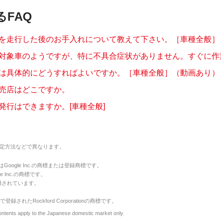
るFAQ
を走行した後のお手入れについて教えて下さい。［車種全般］
対象車のようですが、特に不具合症状がありません。すぐに作業し
は具体的にどうすればよいですか。［車種全般］（動画あり）
売店はどこですか。
発行はできますか。[車種全般]
定方法などで異なります。
のマークはGoogle Inc.の商標または登録商標です。
le Inc.の商標です。
用されています。
で登録されたRockford Corporationの商標です。
y to the Japanese domestic market only.