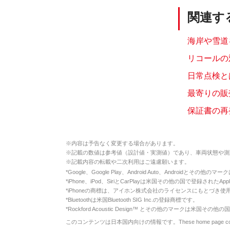
関連す
海岸や雪道
リコールの
日常点検と
最寄りの販
保証書の再
※
内容は予告なく変更する場合があります。
※
記載の数値は参考値（設計値・実測値）であり、車両状態や測
※
記載内容の転載や二次利用はご遠慮願います。
*
Google、Google Play、Android Auto、Androidとその他
*
iPhone、iPod、SiriとCarPlayは米国その他の国で登録されたApp
*
iPhoneの商標は、アイホン株式会社のライセンスにもとづき使
*
Bluetoothは米国Bluetooth SIG Inc.の登録商標です。
*
Rockford Acoustic Design™ とその他のマークは米国その他の国
このコンテンツは日本国内向けの情報です。These home page contents appl