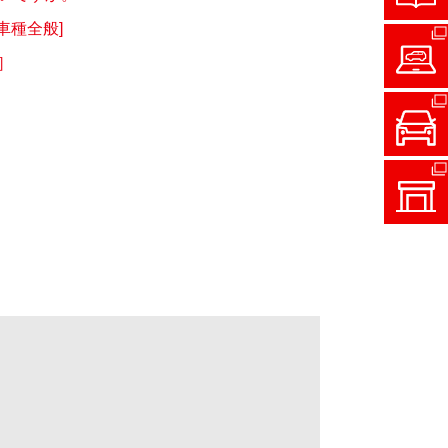
車種全般]
］