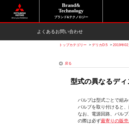
Brand&
Technology
ブランド&テクノロジー
よくあるお問い合わせ
トップカテゴリー
>
デリカD:5
>
2019年0
戻る
型式の異なるディ
バルブは型式ごとで組み
バルブを取り付けると、
なお、電源回路、バルブ
の際は必ず
最寄りの販