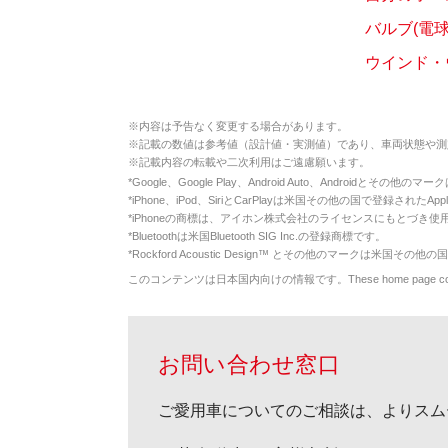
バルブ(電
ウインド・
※
内容は予告なく変更する場合があります。
※
記載の数値は参考値（設計値・実測値）であり、車両状態や測
※
記載内容の転載や二次利用はご遠慮願います。
*
Google、Google Play、Android Auto、Androidとその他
*
iPhone、iPod、SiriとCarPlayは米国その他の国で登録されたApp
*
iPhoneの商標は、アイホン株式会社のライセンスにもとづき使
*
Bluetoothは米国Bluetooth SIG Inc.の登録商標です。
*
Rockford Acoustic Design™ とその他のマークは米国その他の国
このコンテンツは日本国内向けの情報です。These home page contents appl
お問い合わせ窓口
ご愛用車についてのご相談は、よりスム