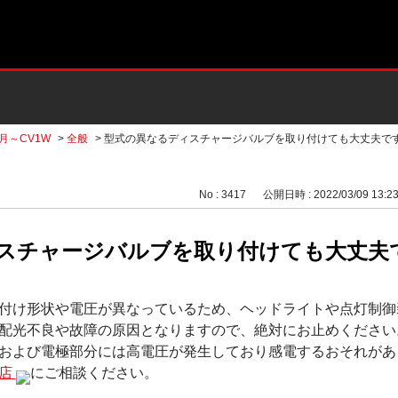
2月～CV1W
>
全般
>
型式の異なるディスチャージバルブを取り付けても大丈夫で
No : 3417
公開日時 : 2022/03/09 13:2
スチャージバルブを取り付けても大丈夫
付け形状や電圧が異なっているため、ヘッドライトや点灯制御
配光不良や故障の原因となりますので、絶対にお止めください
および電極部分には高電圧が発生しており感電するおそれがあ
売店
にご相談ください。