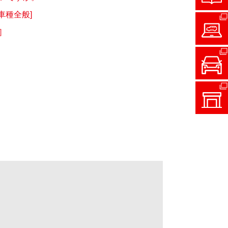
車種全般]
］