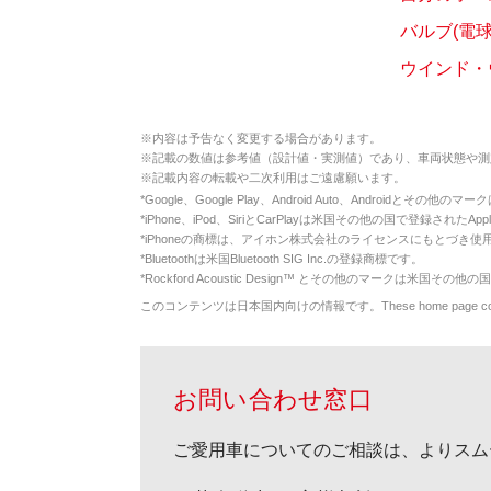
バルブ(電
ウインド・
※
内容は予告なく変更する場合があります。
※
記載の数値は参考値（設計値・実測値）であり、車両状態や測
※
記載内容の転載や二次利用はご遠慮願います。
*
Google、Google Play、Android Auto、Androidとその他
*
iPhone、iPod、SiriとCarPlayは米国その他の国で登録されたApp
*
iPhoneの商標は、アイホン株式会社のライセンスにもとづき使
*
Bluetoothは米国Bluetooth SIG Inc.の登録商標です。
*
Rockford Acoustic Design™ とその他のマークは米国その他の国
このコンテンツは日本国内向けの情報です。These home page contents appl
お問い合わせ窓口
ご愛用車についてのご相談は、よりスム