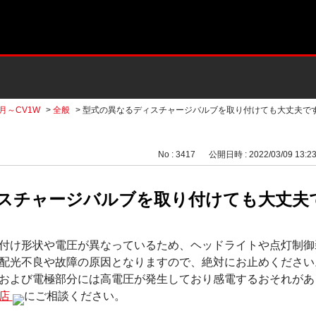
2月～CV1W
>
全般
>
型式の異なるディスチャージバルブを取り付けても大丈夫で
No : 3417
公開日時 : 2022/03/09 13:2
スチャージバルブを取り付けても大丈夫
付け形状や電圧が異なっているため、ヘッドライトや点灯制御
配光不良や故障の原因となりますので、絶対にお止めください
および電極部分には高電圧が発生しており感電するおそれがあ
売店
にご相談ください。