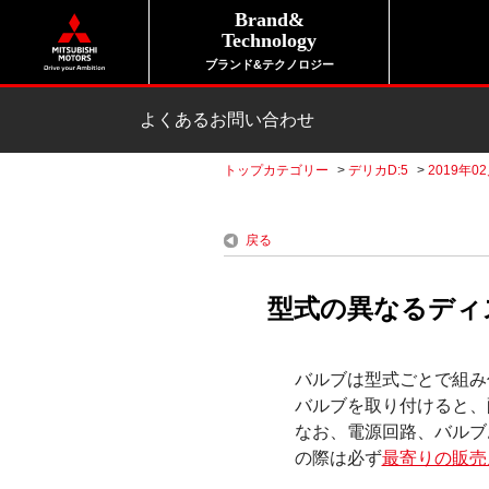
Brand&
Technology
ブランド&テクノロジー
よくあるお問い合わせ
トップカテゴリー
>
デリカD:5
>
2019年0
戻る
型式の異なるディ
バルブは型式ごとで組み
バルブを取り付けると、
なお、電源回路、バルブ
の際は必ず
最寄りの販