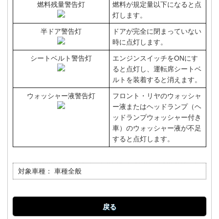
燃料残量警告灯
燃料が規定量以下になると点
灯します。
半ドア警告灯
ドアが完全に閉まっていない
時に点灯します。
シートベルト警告灯
エンジンスイッチをONにす
ると点灯し、運転席シートベ
ルトを装着すると消えます。
ウォッシャー液警告灯
フロント・リヤのウォッシャ
ー液またはヘッドランプ（ヘ
ッドランプウォッシャー付き
車）のウォッシャー液が不足
すると点灯します。
対象車種：
車種全般
戻る