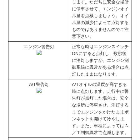
します。ただちに安全な場所
に停車させて、エンジンオイ
ル量を点検しましょう。オイ
ル量の減少によって点灯する
ものではありませんのでご注
意下さい。
エンジン警告灯
正常な時はエンジンスイッチ
ONにすると点灯し、数秒後
に消灯しますが、エンジン制
御系統に異常がある場合は点
灯したままになります。
A/T警告灯
A/Tオイルの温度が高すぎる
時に点灯します。走行中に警
告灯が点灯した場合は、安全
な場所に停車させ、消灯する
までエンジンをかけたままボ
ンネットを開けて冷やしま
す。また、車種によってはＡ
／Ｔ制御異常で点滅します。