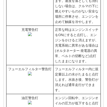
ます。速度を落としても消灯
しない場合は、クルマの下に
燃えやすいものがない安全な
場所に停車させ、エンジンを
止めて触媒を冷やします。
充電警告灯
正常な時はエンジンスイッチ
をONにすると点灯し、エン
ジンをかけると消えますが、
充電系統に異常がある場合は
(オルタネーター:発電器の異
常、ベルトの切断など)点灯
したままになります。
フューエルフィルター警告灯
フューエルフィルター内に規
定量以上の水がたまると点灯
します。水抜き後、警告灯が
消えれば通常走行ができま
す。
油圧警告灯
エンジン回転中、エンジンオ
イルの圧力が低下すると点灯