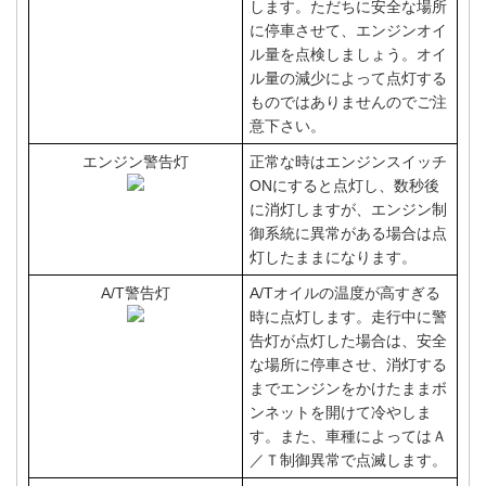
します。ただちに安全な場所
に停車させて、エンジンオイ
ル量を点検しましょう。オイ
ル量の減少によって点灯する
ものではありませんのでご注
意下さい。
エンジン警告灯
正常な時はエンジンスイッチ
ONにすると点灯し、数秒後
に消灯しますが、エンジン制
御系統に異常がある場合は点
灯したままになります。
A/T警告灯
A/Tオイルの温度が高すぎる
時に点灯します。走行中に警
告灯が点灯した場合は、安全
な場所に停車させ、消灯する
までエンジンをかけたままボ
ンネットを開けて冷やしま
す。また、車種によってはＡ
／Ｔ制御異常で点滅します。