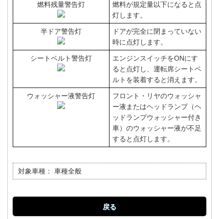
燃料残量警告灯
燃料が規定量以下になると点
灯します。
半ドア警告灯
ドアが完全に閉まっていない
時に点灯します。
シートベルト警告灯
エンジンスイッチをONにす
ると点灯し、運転席シートベ
ルトを装着すると消えます。
ウォッシャー液警告灯
フロント・リヤのウォッシャ
ー液またはヘッドランプ（ヘ
ッドランプウォッシャー付き
車）のウォッシャー液が不足
すると点灯します。
対象車種：
車種全般
戻る