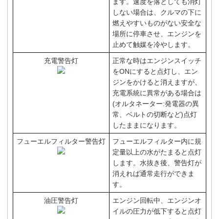
ます。速度を落としても消灯
しない場合は、クルマの下に
燃えやすいものがない安全な
場所に停車させ、エンジンを
止めて触媒を冷やします。
充電警告灯
正常な時はエンジンスイッチ
をONにすると点灯し、エン
ジンをかけると消えますが、
充電系統に異常がある場合は
(オルタネーター:発電器の異
常、ベルトの切断など)点灯
したままになります。
フューエルフィルター警告灯
フューエルフィルター内に規
定量以上の水がたまると点灯
します。水抜き後、警告灯が
消えれば通常走行ができま
す。
油圧警告灯
エンジン回転中、エンジンオ
イルの圧力が低下すると点灯