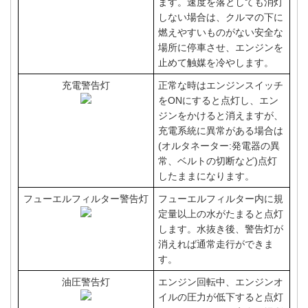
ます。速度を落としても消灯
しない場合は、クルマの下に
燃えやすいものがない安全な
場所に停車させ、エンジンを
止めて触媒を冷やします。
充電警告灯
正常な時はエンジンスイッチ
をONにすると点灯し、エン
ジンをかけると消えますが、
充電系統に異常がある場合は
(オルタネーター:発電器の異
常、ベルトの切断など)点灯
したままになります。
フューエルフィルター警告灯
フューエルフィルター内に規
定量以上の水がたまると点灯
します。水抜き後、警告灯が
消えれば通常走行ができま
す。
油圧警告灯
エンジン回転中、エンジンオ
イルの圧力が低下すると点灯