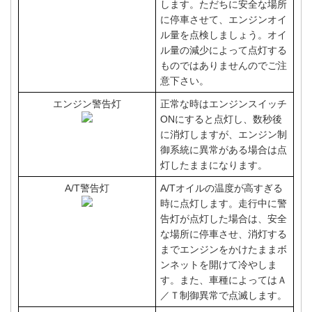
します。ただちに安全な場所
に停車させて、エンジンオイ
ル量を点検しましょう。オイ
ル量の減少によって点灯する
ものではありませんのでご注
意下さい。
エンジン警告灯
正常な時はエンジンスイッチ
ONにすると点灯し、数秒後
に消灯しますが、エンジン制
御系統に異常がある場合は点
灯したままになります。
A/T警告灯
A/Tオイルの温度が高すぎる
時に点灯します。走行中に警
告灯が点灯した場合は、安全
な場所に停車させ、消灯する
までエンジンをかけたままボ
ンネットを開けて冷やしま
す。また、車種によってはＡ
／Ｔ制御異常で点滅します。