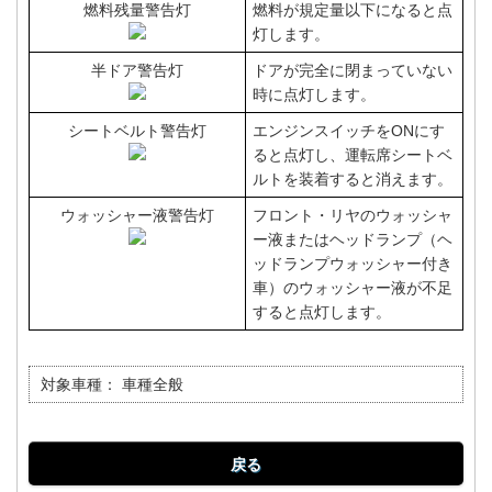
燃料残量警告灯
燃料が規定量以下になると点
灯します。
半ドア警告灯
ドアが完全に閉まっていない
時に点灯します。
シートベルト警告灯
エンジンスイッチをONにす
ると点灯し、運転席シートベ
ルトを装着すると消えます。
ウォッシャー液警告灯
フロント・リヤのウォッシャ
ー液またはヘッドランプ（ヘ
ッドランプウォッシャー付き
車）のウォッシャー液が不足
すると点灯します。
対象車種：
車種全般
戻る