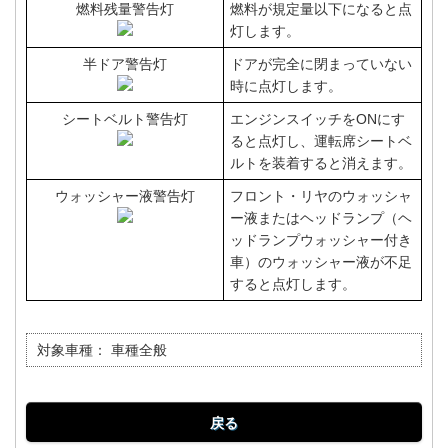
燃料残量警告灯
燃料が規定量以下になると点
灯します。
半ドア警告灯
ドアが完全に閉まっていない
時に点灯します。
シートベルト警告灯
エンジンスイッチをONにす
ると点灯し、運転席シートベ
ルトを装着すると消えます。
ウォッシャー液警告灯
フロント・リヤのウォッシャ
ー液またはヘッドランプ（ヘ
ッドランプウォッシャー付き
車）のウォッシャー液が不足
すると点灯します。
対象車種：
車種全般
戻る