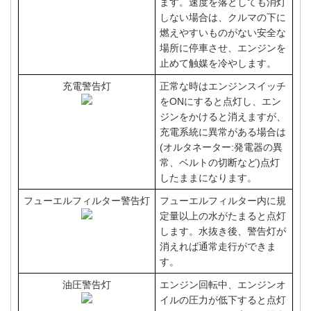
ます。速度を落としても消灯
しない場合は、クルマの下に
燃えやすいものがない安全な
場所に停車させ、エンジンを
止めて触媒を冷やします。
充電警告灯
正常な時はエンジンスイッチ
をONにすると点灯し、エン
ジンをかけると消えますが、
充電系統に異常がある場合は
(オルタネーター:発電器の異
常、ベルトの切断など)点灯
したままになります。
フューエルフィルター警告灯
フューエルフィルター内に規
定量以上の水がたまると点灯
します。水抜き後、警告灯が
消えれば通常走行ができま
す。
油圧警告灯
エンジン回転中、エンジンオ
イルの圧力が低下すると点灯