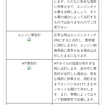
します。ただちに安全な場所
に停車させて、エンジンオイ
ル量を点検しましょう。オイ
ル量の減少によって点灯する
ものではありませんのでご注
意下さい。
エンジン警告灯
正常な時はエンジンスイッチ
ONにすると点灯し、数秒後
に消灯しますが、エンジン制
御系統に異常がある場合は点
灯したままになります。
A/T警告灯
A/Tオイルの温度が高すぎる
時に点灯します。走行中に警
告灯が点灯した場合は、安全
な場所に停車させ、消灯する
までエンジンをかけたままボ
ンネットを開けて冷やしま
す。また、車種によってはＡ
／Ｔ制御異常で点滅します。