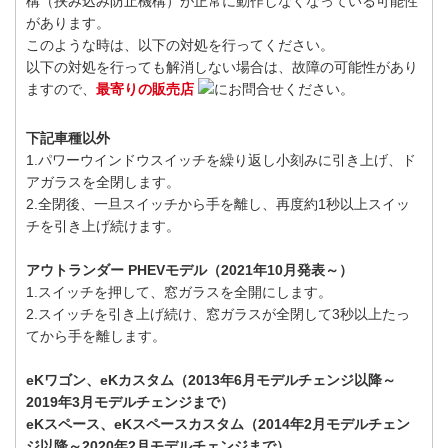
構（挟み込み防止機構）が正常に動作しなくなっている可能性
があります。
このような時は、以下の対処を行ってください。
以下の対処を行っても解消しない場合は、故障の可能性があり
ますので、
最寄りの販売店
にお問合せください。
下記車種以外
1.パワーウインドウスイッチを繰り返し小刻みに引き上げ、ド
アガラスを全閉します。
2.全閉後、一旦スイッチから手を離し、再度約1秒以上スイッ
チを引き上げ続けます。
アウトランダー PHEVモデル（2021年10月発表～）
1.スイッチを押して、窓ガラスを全開にします。
2.スイッチを引き上げ続け、窓ガラスが全閉して3秒以上たっ
てから手を離します。
eKワゴン、eKカスタム（2013年6月モデルチェンジ以降～
2019年3月モデルチェンジまで）
eKスペース、eKスペースカスタム（2014年2月モデルチェン
ジ以降～2020年2月モデルチェンジまで）