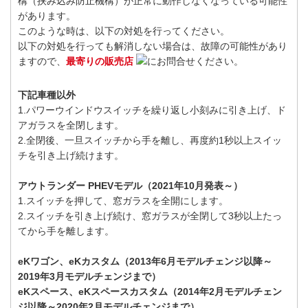
構（挟み込み防止機構）が正常に動作しなくなっている可能性
があります。
このような時は、以下の対処を行ってください。
以下の対処を行っても解消しない場合は、故障の可能性があり
ますので、
最寄りの販売店
にお問合せください。
下記車種以外
1.パワーウインドウスイッチを繰り返し小刻みに引き上げ、ド
アガラスを全閉します。
2.全閉後、一旦スイッチから手を離し、再度約1秒以上スイッ
チを引き上げ続けます。
アウトランダー PHEVモデル（2021年10月発表～）
1.スイッチを押して、窓ガラスを全開にします。
2.スイッチを引き上げ続け、窓ガラスが全閉して3秒以上たっ
てから手を離します。
eKワゴン、eKカスタム（2013年6月モデルチェンジ以降～
2019年3月モデルチェンジまで）
eKスペース、eKスペースカスタム（2014年2月モデルチェン
ジ以降～2020年2月モデルチェンジまで）