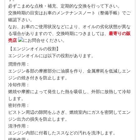
必ずこまめな点検・補充、定期的な交換を行って下さい。
交換時期の目安はお車のメンテナンスノート（整備手帳）でご
確認下さい。
なお、お車のご使用状況などにより、オイルの劣化状態が異な
る場合がありますので、交換時期につきましては、
最寄りの販
売店
にお問合せください。
【エンジンオイルの役割】
エンジンオイルには以下の役割があります。
潤滑作用：
エンジン各部の摩擦部分に油膜を作り、金属摩耗を低減しエン
ジンの焼き付きを防止します。
冷却作用：
燃焼や摩擦によって発生した熱を吸収し、外部に放熱して冷却
します。
密封作用：
ピストン周辺の隙間をふさぎ、燃焼室内にガスを密閉してエン
ジン出力の損失を防止します。
清浄作用：
エンジン内部に付着したススなどの汚れを洗浄します。
緩衝作用：