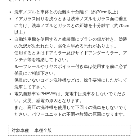
洗車ノズルと車体との距離を十分離す（約70cm以上）
ドアガラス回りを洗うときは洗車ノズルをガラス面に垂直
に向け、洗車ノズルとガラスとの距離を十分離す（約70cm
以上）
自動洗車機を使用すると塗装面にブラシの傷が付き、塗装
の光沢が失われたり、劣化を早める恐れがあります。
使用するときはドアミラー及びサイドアンダーミラー、ア
ンテナ等を格納して下さい。
ルーフレールやリヤスポイラー付き車は使用する前に必ず
係員にご相談下さい。
係員のいないコイン洗浄機などは、操作要領にしたがって
洗車して下さい。
電気自動車やPHEV車は、充電中は洗車をしないでくださ
い。火災、感電の原因となります。
また、高圧の洗浄機を使用して下回りの洗車をしないでく
ださい。パワーユニットの不調や故障の原因になります。
対象車種：
車種全般