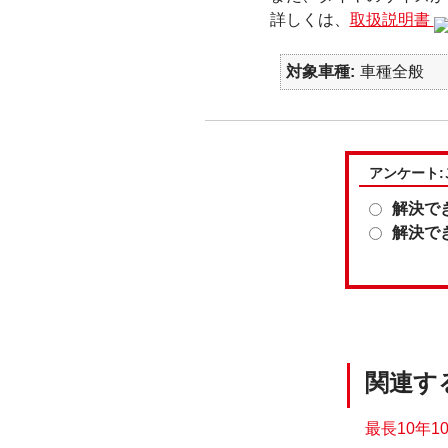
詳しくは、
取扱説明書
対象車種
車種全般
アンケート
解決で
解決で
関連す
最長10年