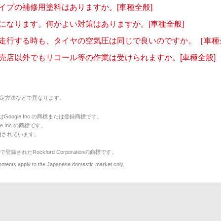
イプの補修用塗料はありますか。[車種全般]
になります。何かよい対策はありますか。[車種全般]
走行する時も、タイヤの空気圧は同じで良いのですか。［車種
売店以外でもリコール等の作業は受けられますか。[車種全般]
定方法などで異なります。
のマークはGoogle Inc.の商標または登録商標です。
le Inc.の商標です。
用されています。
で登録されたRockford Corporationの商標です。
y to the Japanese domestic market only.