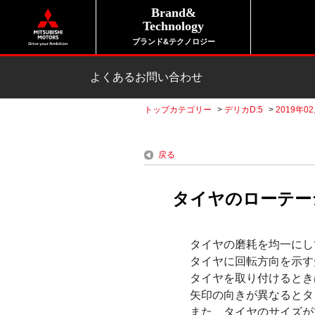
Brand&
Technology
ブランド&テクノロジー
よくあるお問い合わせ
トップカテゴリー
>
デリカD:5
>
2019年0
戻る
タイヤのローテー
タイヤの磨耗を均一にし
タイヤに回転方向を示す
タイヤを取り付けるとき
矢印の向きが異なるとタ
また、タイヤのサイズが