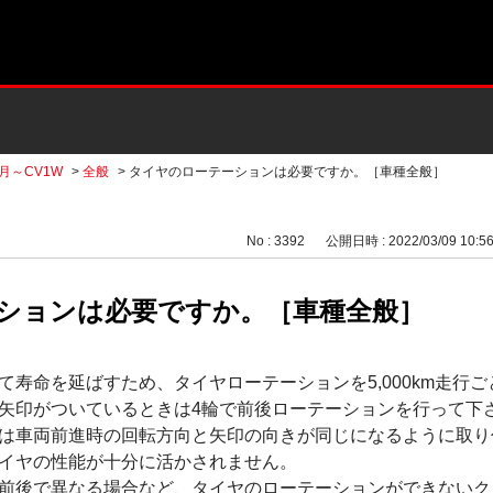
2月～CV1W
>
全般
>
タイヤのローテーションは必要ですか。［車種全般］
No : 3392
公開日時 : 2022/03/09 10:5
ションは必要ですか。［車種全般］
て寿命を延ばすため、タイヤローテーションを5,000km走行
矢印がついているときは4輪で前後ローテーションを行って下
は車両前進時の回転方向と矢印の向きが同じになるように取り
イヤの性能が十分に活かされません。
前後で異なる場合など、タイヤのローテーションができないク