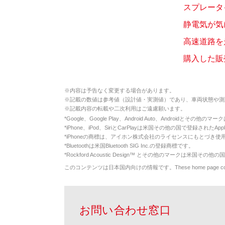
スプレータ
静電気が気
高速道路を
購入した販
※
内容は予告なく変更する場合があります。
※
記載の数値は参考値（設計値・実測値）であり、車両状態や測
※
記載内容の転載や二次利用はご遠慮願います。
*
Google、Google Play、Android Auto、Androidとその他
*
iPhone、iPod、SiriとCarPlayは米国その他の国で登録されたApp
*
iPhoneの商標は、アイホン株式会社のライセンスにもとづき使
*
Bluetoothは米国Bluetooth SIG Inc.の登録商標です。
*
Rockford Acoustic Design™ とその他のマークは米国その他の国
このコンテンツは日本国内向けの情報です。These home page contents appl
お問い合わせ窓口