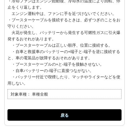
・冷却ファンはエンジン始動後、冷却水の温度により回転、停
止をくり返します。
エンジン運転中は、ファンに手を近づけないでください。
・ブースターケーブルを接続するときは、必ずつぎのことをお
守りください。
火花が発生し、バッテリーから発生する可燃性ガスに引火爆
発するおそれがあります。
・ブースターケーブルは正しい順序、位置に接続する。
・自車と救援車のバッテリーの+端子と-端子を逆に接続する
と、車の電装品が故障するおそれがあります。
・ブースターケーブルの+と-端子を接触させない。
・自車バッテリーの-端子に直接つながない。
・バッテリー付近で喫煙したり、マッチやライターなどを使
用しない。
対象車種：
車種全般
戻る