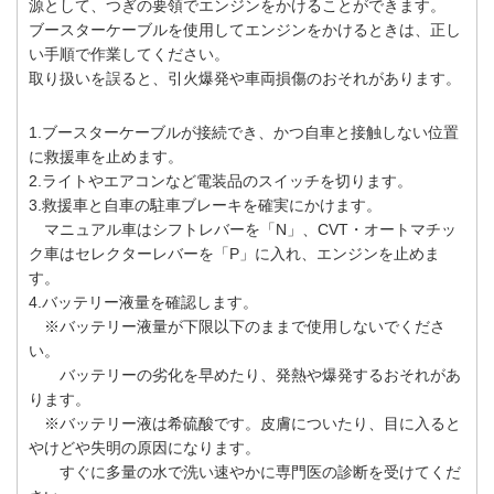
源として、つぎの要領でエンジンをかけることができます。
ブースターケーブルを使用してエンジンをかけるときは、正し
い手順で作業してください。
取り扱いを誤ると、引火爆発や車両損傷のおそれがあります。
1.ブースターケーブルが接続でき、かつ自車と接触しない位置
に救援車を止めます。
2.ライトやエアコンなど電装品のスイッチを切ります。
3.救援車と自車の駐車ブレーキを確実にかけます。
マニュアル車はシフトレバーを「N」、CVT・オートマチッ
ク車はセレクターレバーを「P」に入れ、エンジンを止めま
す。
4.バッテリー液量を確認します。
※バッテリー液量が下限以下のままで使用しないでくださ
い。
バッテリーの劣化を早めたり、発熱や爆発するおそれがあ
ります。
※バッテリー液は希硫酸です。皮膚についたり、目に入ると
やけどや失明の原因になります。
すぐに多量の水で洗い速やかに専門医の診断を受けてくだ