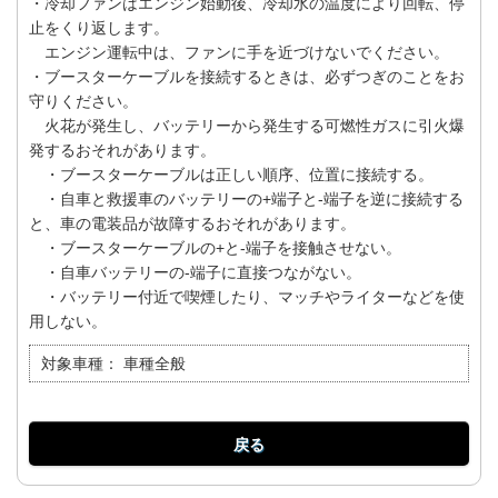
・冷却ファンはエンジン始動後、冷却水の温度により回転、停
止をくり返します。
エンジン運転中は、ファンに手を近づけないでください。
・ブースターケーブルを接続するときは、必ずつぎのことをお
守りください。
火花が発生し、バッテリーから発生する可燃性ガスに引火爆
発するおそれがあります。
・ブースターケーブルは正しい順序、位置に接続する。
・自車と救援車のバッテリーの+端子と-端子を逆に接続する
と、車の電装品が故障するおそれがあります。
・ブースターケーブルの+と-端子を接触させない。
・自車バッテリーの-端子に直接つながない。
・バッテリー付近で喫煙したり、マッチやライターなどを使
用しない。
対象車種：
車種全般
戻る