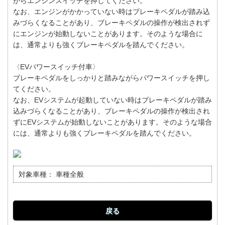
がらエンジンスイッチを押してください。
なお、エンジンがかかっていない時はブレーキペダルが踏み込
みづらくなることがあり、ブレーキペダルの操作が検出されず
にエンジンが始動しないことがあります。そのような場合に
は、通常よりも強くブレーキペダルを踏んでください。
〈EVパワースイッチ付車〉
ブレーキペダルをしっかりと踏みながらパワースイッチを押し
てください。
なお、EVシステムが起動していない時はブレーキペダルが踏み
込みづらくなることがあり、ブレーキペダルの操作が検出され
ずにEVシステムが始動しないことがあります。そのような場合
には、通常よりも強くブレーキペダルを踏んでください。
対象車種：
車種全般
戻る