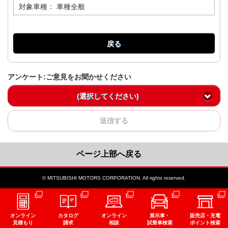
対象車種：
車種全般
戻る
アンケート:ご意見をお聞かせください
(選択してください)
送信する
ページ上部へ戻る
© MITSUBISHI MOTORS CORPORATION. All rights reserved.
オンライン
カタログ
オンライン
展示車・
販売店・充電
見積もり
請求
相談
試乗車検索
ポイント検索