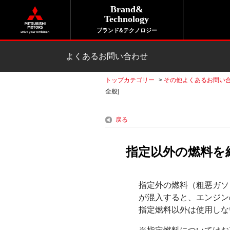
Brand&
Technology
ブランド&テクノロジー
よくあるお問い合わせ
トップカテゴリー
>
その他よくあるお問い
全般]
戻る
指定以外の燃料を
指定外の燃料（粗悪ガソ
が混入すると、エンジン
指定燃料以外は使用しな