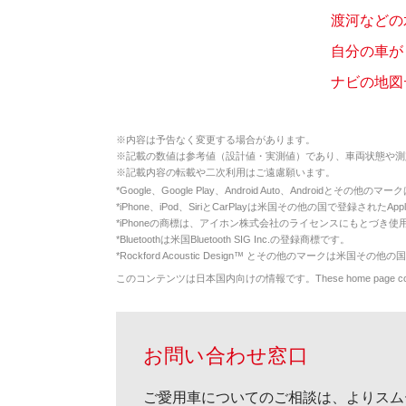
渡河などの
自分の車が
ナビの地図
※
内容は予告なく変更する場合があります。
※
記載の数値は参考値（設計値・実測値）であり、車両状態や測
※
記載内容の転載や二次利用はご遠慮願います。
*
Google、Google Play、Android Auto、Androidとその他
*
iPhone、iPod、SiriとCarPlayは米国その他の国で登録されたApp
*
iPhoneの商標は、アイホン株式会社のライセンスにもとづき使
*
Bluetoothは米国Bluetooth SIG Inc.の登録商標です。
*
Rockford Acoustic Design™ とその他のマークは米国その他の国
このコンテンツは日本国内向けの情報です。These home page contents appl
お問い合わせ窓口
ご愛用車についてのご相談は、よりスム