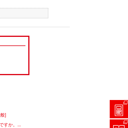
般]
か。...