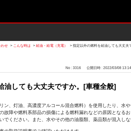
合わせ
>
こんな時は
>
給油・給電（充電）
>
指定以外の燃料を給油しても大丈夫で
No : 3316
公開日時 : 2022/03/08 13:1
給油しても大丈夫ですか。[車種全般]
リン、灯油、高濃度アルコール混合燃料）を使用したり、水や
の故障や燃料系部品の損傷による燃料漏れなどの原因となるお
いでください。また、水やその他の油脂類、薬品類が混入しな