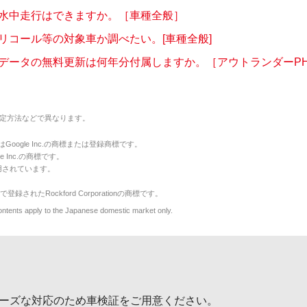
水中走行はできますか。［車種全般］
リコール等の対象車か調べたい。[車種全般]
データの無料更新は何年分付属しますか。［アウトランダーPHEV(
定方法などで異なります。
のマークはGoogle Inc.の商標または登録商標です。
le Inc.の商標です。
用されています。
で登録されたRockford Corporationの商標です。
y to the Japanese domestic market only.
ーズな対応のため車検証をご用意ください。