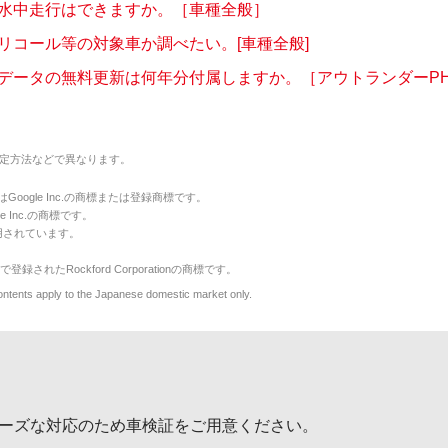
水中走行はできますか。［車種全般］
リコール等の対象車か調べたい。[車種全般]
データの無料更新は何年分付属しますか。［アウトランダーPHEV(
定方法などで異なります。
のマークはGoogle Inc.の商標または登録商標です。
le Inc.の商標です。
用されています。
で登録されたRockford Corporationの商標です。
y to the Japanese domestic market only.
ーズな対応のため車検証をご用意ください。