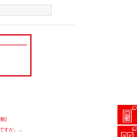
般]
か。...