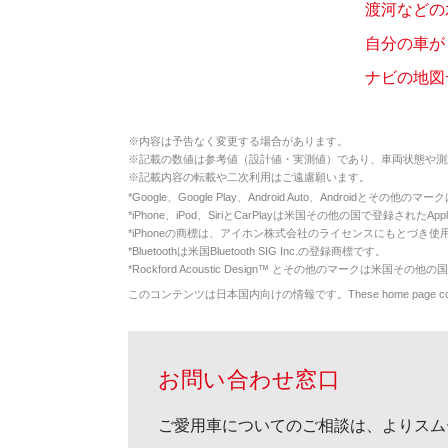
渡河などの
自分の車が
ナビの地図
※
内容は予告なく変更する場合があります。
※
記載の数値は参考値（設計値・実測値）であり、車両状態や測
※
記載内容の転載や二次利用はご遠慮願います。
*
Google、Google Play、Android Auto、Androidとその他
*
iPhone、iPod、SiriとCarPlayは米国その他の国で登録されたApp
*
iPhoneの商標は、アイホン株式会社のライセンスにもとづき使
*
Bluetoothは米国Bluetooth SIG Inc.の登録商標です。
*
Rockford Acoustic Design™ とその他のマークは米国その他の国
このコンテンツは日本国内向けの情報です。These home page contents appl
お問い合わせ窓口
ご愛用車についてのご相談は、よりスム