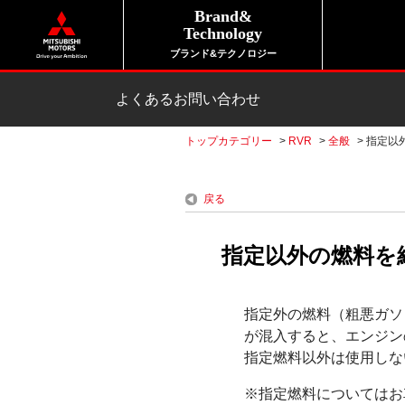
Brand&
Technology
ブランド&テクノロジー
よくあるお問い合わせ
トップカテゴリー
>
RVR
>
全般
>
指定以
戻る
指定以外の燃料を
指定外の燃料（粗悪ガソ
が混入すると、エンジン
指定燃料以外は使用しな
※指定燃料についてはお