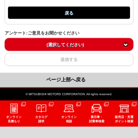
戻る
アンケート:ご意見をお聞かせください
(選択してください)
送信する
ページ上部へ戻る
© MITSUBISHI MOTORS CORPORATION. All rights reserved.
オンライン
カタログ
オンライン
展示車・
販売店・充電
見積もり
請求
相談
試乗車検索
ポイント検索