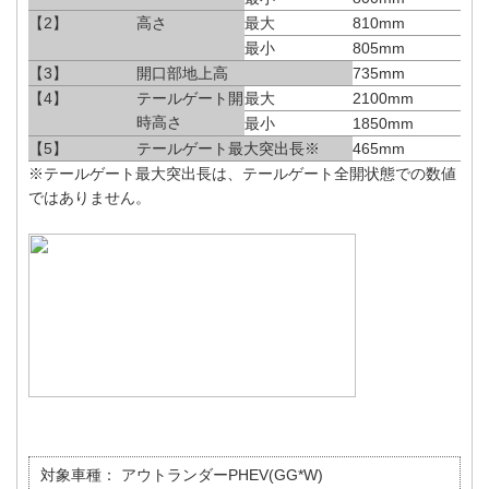
【2】
高さ
最大
810mm
最小
805mm
【3】
開口部地上高
735mm
【4】
テールゲート開
最大
2100mm
時高さ
最小
1850mm
【5】
テールゲート最大突出長※
465mm
※テールゲート最大突出長は、テールゲート全開状態での数値
ではありません。
対象車種：
アウトランダーPHEV(GG*W)