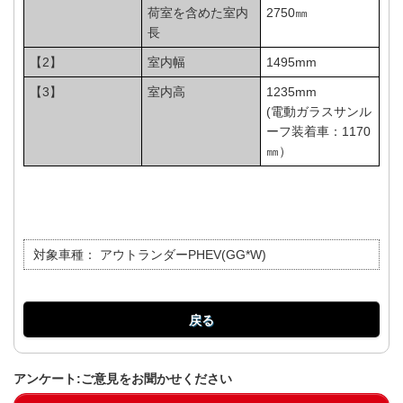
荷室を含めた室内
2750㎜
長
【2】
室内幅
1495mm
【3】
室内高
1235mm
(電動ガラスサンル
ーフ装着車：1170
㎜）
対象車種：
アウトランダーPHEV(GG*W)
戻る
アンケート:ご意見をお聞かせください