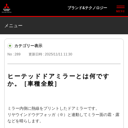
ブランド&テクノロジー
メニュー
カテゴリー表示
No : 289
更新日時 : 2025/11/11 11:30
ヒーテッドドアミラーとは何です
か。［車種全般］
ミラー内側に熱線をプリントしたドアミラーです。
リヤウインドウデフォッガ（※）と連動してミラー面の霜・露
などを晴らします。