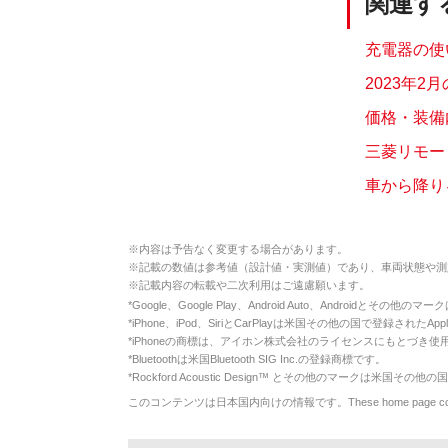
関連す
充電器の使
2023年2
価格・装備
三菱リモー
車から降り
※
内容は予告なく変更する場合があります。
※
記載の数値は参考値（設計値・実測値）であり、車両状態や測
※
記載内容の転載や二次利用はご遠慮願います。
*
Google、Google Play、Android Auto、Androidとその他
*
iPhone、iPod、SiriとCarPlayは米国その他の国で登録されたApp
*
iPhoneの商標は、アイホン株式会社のライセンスにもとづき使
*
Bluetoothは米国Bluetooth SIG Inc.の登録商標です。
*
Rockford Acoustic Design™ とその他のマークは米国その他の国
このコンテンツは日本国内向けの情報です。These home page contents appl