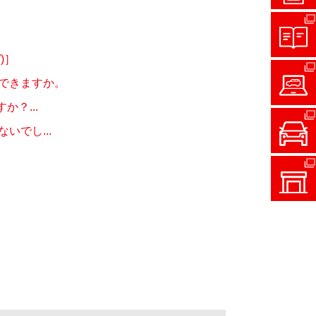
)］
できますか。
？...
でし...