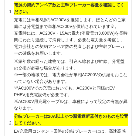
電源の契約アンペア数と主幹ブレーカー容量を確認してく
ださい。
充電には単相3線のAC200Vを推奨します。ほとんどのご家
※
庭には分電盤まで単相AC200Vが供給されています
。
充電時には、AC200V・15Aの電力(消費電力3,000W)を長時
間にわたり連続して消費します。必要な電力量を考慮し、
電力会社との契約アンペア数の見直しおよび主幹ブレーカ
ーの確保をお願いします。
※
築年数の経った建物では、引込み線および幹線、分電盤
の交換が必要な場合があります。
※
一部の地域では、電力会社が単相AC200Vの供給をおこな
っていない場合があります。
※
AC100Vでの充電においても、AC200Vと同様のEV・
PHEV用充電設備が必要です。
※
AC100V用充電ケーブルは、車種によって設定の有無が異
なります。
分岐ブレーカーは20A以上かつ漏電遮断器付きのものを設置
してください。
EV充電用コンセント回路の分岐ブレーカーには、高速高感