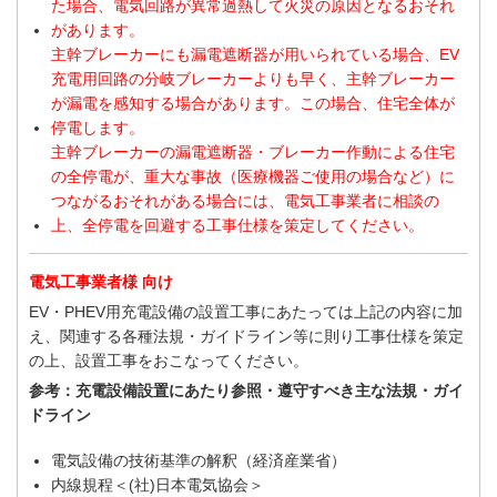
た場合、電気回路が異常過熱して火災の原因となるおそれ
があります。
主幹ブレーカーにも漏電遮断器が用いられている場合、EV
充電用回路の分岐ブレーカーよりも早く、主幹ブレーカー
が漏電を感知する場合があります。この場合、住宅全体が
停電します。
主幹ブレーカーの漏電遮断器・ブレーカー作動による住宅
の全停電が、重大な事故（医療機器ご使用の場合など）に
つながるおそれがある場合には、電気工事業者に相談の
上、全停電を回避する工事仕様を策定してください。
電気工事業者様 向け
EV・PHEV用充電設備の設置工事にあたっては上記の内容に加
え、関連する各種法規・ガイドライン等に則り工事仕様を策定
の上、設置工事をおこなってください。
参考：充電設備設置にあたり参照・遵守すべき主な法規・ガイ
ドライン
電気設備の技術基準の解釈（経済産業省）
内線規程＜(社)日本電気協会＞