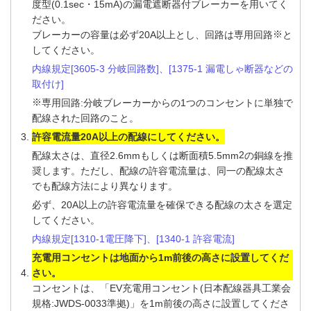
度型(0.1sec・15mA)の漏電遮断器付ブレーカーを用いてく
ださい。
※
ブレーカーの容量は必ず20A以上とし、回路は専用回路
と
してください。
内線規定[3605-3 分岐回路数]、[1375-1 漏電しゃ断器などの
取付け]
※
専用回路:分岐ブレーカーからの1つのコンセントに単独で
配線された回路のこと。
許容電流量20A以上の配線にしてください。
2
配線太さは、直径2.6mmもしくは断面積5.5mm
の銅線を推
奨します。ただし、配線の許容電流量は、同一の配線太さ
でも配線方法により異なります。
必ず、20A以上の許容電流量を確保できる配線の太さを選定
してください。
内線規定[1310-1電圧降下]、[1340-1 許容電流]
充電用コンセントは地面から1m前後の高さに設置してくだ
さい。
コンセントは、「EV充電用コンセント(日本配線器具工業会
規格:JWDS-0033準拠)」を1m前後の高さに設置してくださ