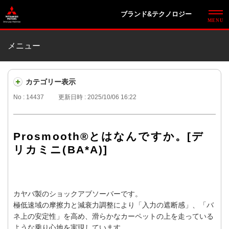
ブランド&テクノロジー
メニュー
カテゴリー表示
No : 14437
更新日時 : 2025/10/06 16:22
Prosmooth®とはなんですか。[デ
リカミニ(BA*A)]
カヤバ製のショックアブソーバーです。
極低速域の摩擦力と減衰力調整により「入力の遮断感」、「バ
ネ上の安定性」を高め、滑らかなカーペットの上を走っている
ような乗り心地を実現しています。