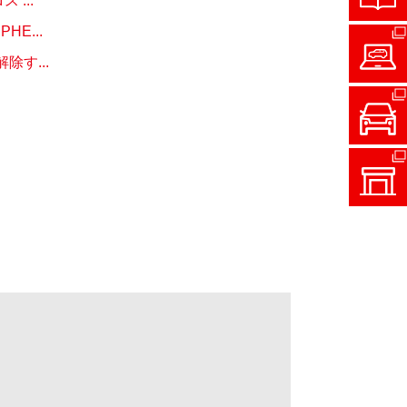
...
E...
す...