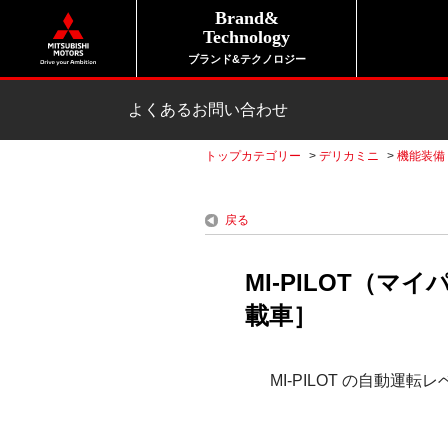
Brand&
Technology
ブランド&テクノロジー
よくあるお問い合わせ
トップカテゴリー
>
デリカミニ
>
機能装備
戻る
MI-PILOT（
載車］
MI-PILOT の自動運転