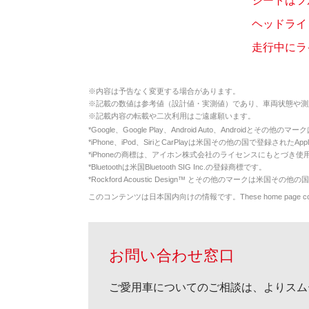
シートはフ
ヘッドライ
走行中にラ
※
内容は予告なく変更する場合があります。
※
記載の数値は参考値（設計値・実測値）であり、車両状態や測
※
記載内容の転載や二次利用はご遠慮願います。
*
Google、Google Play、Android Auto、Androidとその他
*
iPhone、iPod、SiriとCarPlayは米国その他の国で登録されたApp
*
iPhoneの商標は、アイホン株式会社のライセンスにもとづき使
*
Bluetoothは米国Bluetooth SIG Inc.の登録商標です。
*
Rockford Acoustic Design™ とその他のマークは米国その他の国
このコンテンツは日本国内向けの情報です。These home page contents appl
お問い合わせ窓口
ご愛用車についてのご相談は、よりスム