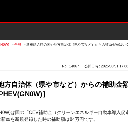
N0W)
>
全般
>
新車購入時の国や地方自治体（県や市など）からの補助金額はい
No : 14067
公開日時 : 2025/03/31 17:0
地方自治体（県や市など）からの補助金
EV(GN0W)］
GN0W)は国の「CEV補助金（クリーンエネルギー自動車導入
降に新車を新規登録した時の補助額は84万円です。