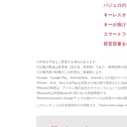
パジェロの
キーレスオ
キーが抜け
スマートフ
荷室容量を
※
内容は予告なく変更する場合があります。
※
記載の数値は参考値（設計値・実測値）であり、車両状態や測
※
記載内容の転載や二次利用はご遠慮願います。
*
Google、Google Play、Android Auto、Androidとその他
*
iPhone、iPod、SiriとCarPlayは米国その他の国で登録されたApp
*
iPhoneの商標は、アイホン株式会社のライセンスにもとづき使
*
Bluetoothは米国Bluetooth SIG Inc.の登録商標です。
*
Rockford Acoustic Design™ とその他のマークは米国その他の国
このコンテンツは日本国内向けの情報です。These home page contents appl