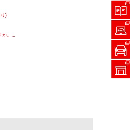
り)
。...