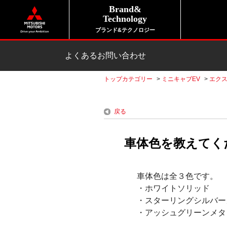
Brand&
Technology
ブランド&テクノロジー
よくあるお問い合わせ
トップカテゴリー
>
ミニキャブEV
>
エク
戻る
車体色を教えてくだ
車体色は全３色です。
・ホワイトソリッド
・スターリングシルバー
・アッシュグリーンメ