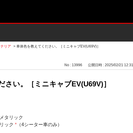
ステリア
>
車体色を教えてください。［ミニキャブEV(U69V)］
No : 13996
公開日時 : 2025/02/21 12:3
さい。［ミニキャブEV(U69V)］
メタリック
タリック
*
（4シーター車のみ）