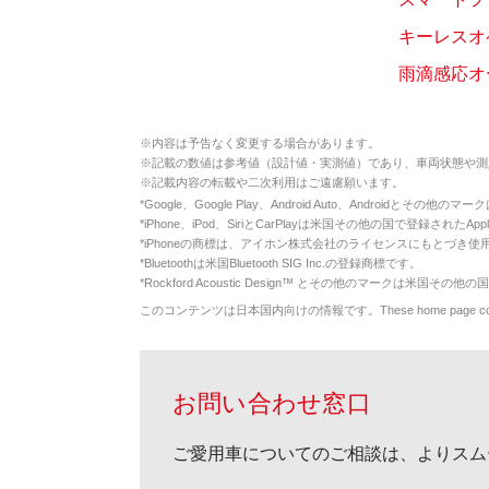
キーレスオ
雨滴感応オー
※
内容は予告なく変更する場合があります。
※
記載の数値は参考値（設計値・実測値）であり、車両状態や測
※
記載内容の転載や二次利用はご遠慮願います。
*
Google、Google Play、Android Auto、Androidとその他
*
iPhone、iPod、SiriとCarPlayは米国その他の国で登録されたApp
*
iPhoneの商標は、アイホン株式会社のライセンスにもとづき使
*
Bluetoothは米国Bluetooth SIG Inc.の登録商標です。
*
Rockford Acoustic Design™ とその他のマークは米国その他の国
このコンテンツは日本国内向けの情報です。These home page contents appl
お問い合わせ窓口
ご愛用車についてのご相談は、よりスム