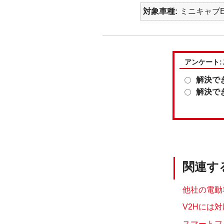
対象車種
ミニキャブEV
アンケート
解決で
解決で
関連す
他社の電動
V2Hには対
スマートフ