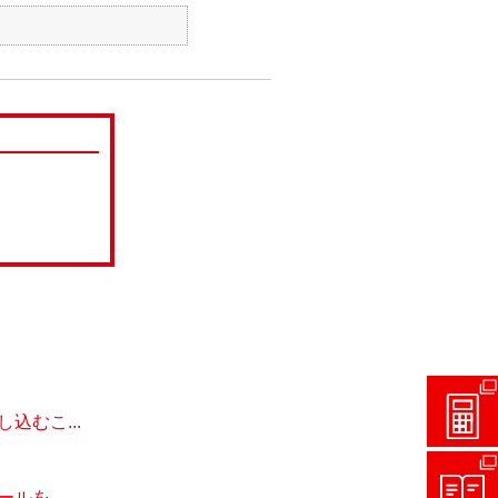
むこ...
を...