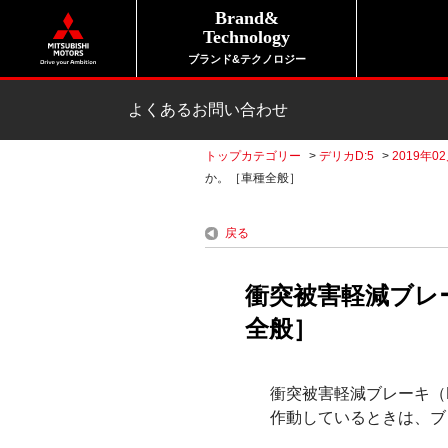
Brand&
Technology
ブランド&テクノロジー
よくあるお問い合わせ
トップカテゴリー
>
デリカD:5
>
2019年0
か。［車種全般］
戻る
衝突被害軽減ブレ
全般］
衝突被害軽減ブレーキ（
作動しているときは、ブ