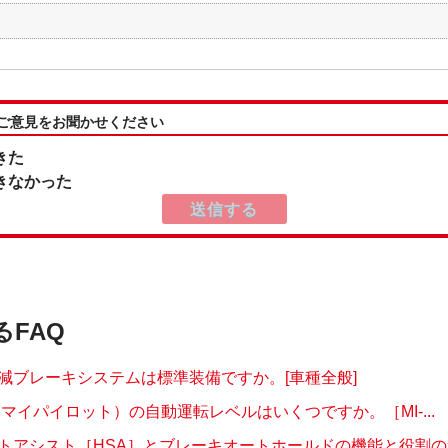
:ご意見をお聞かせください
きた
きなかった
るFAQ
減ブレーキシステムは標準装備ですか。[車種全般]
OT（マイパイロット）の自動運転レベルはいくつですか。［MI-...
トアシスト［HSA］とブレーキオートホールドの機能と役割の違い