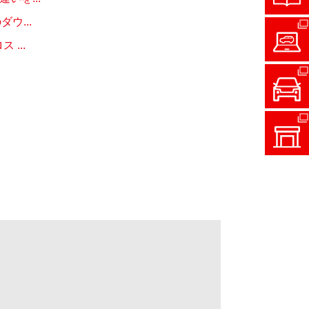
ウ...
...