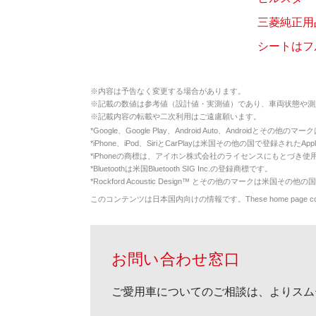
三菱純正用
シートはフ
※
内容は予告なく変更する場合があります。
※
記載の数値は参考値（設計値・実測値）であり、車両状態や測
※
記載内容の転載や二次利用はご遠慮願います。
*
Google、Google Play、Android Auto、Androidとその他
*
iPhone、iPod、SiriとCarPlayは米国その他の国で登録されたApp
*
iPhoneの商標は、アイホン株式会社のライセンスにもとづき使
*
Bluetoothは米国Bluetooth SIG Inc.の登録商標です。
*
Rockford Acoustic Design™ とその他のマークは米国その他の国
このコンテンツは日本国内向けの情報です。These home page contents appl
お問い合わせ窓口
ご愛用車についてのご相談は、よりスム