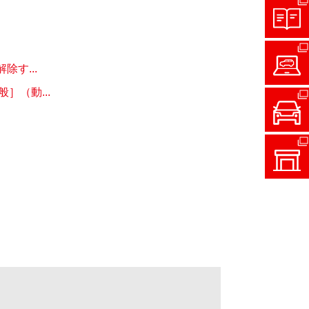
す...
（動...