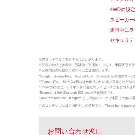
4WDの設
スピーカー
走行中にラ
セキュリテ
※
内容は予告なく変更する場合があります。
※
記載の数値は参考値（設計値・実測値）であり、車両状態や測
※
記載内容の転載や二次利用はご遠慮願います。
*
Google、Google Play、Android Auto、Androidとその他
*
iPhone、iPod、SiriとCarPlayは米国その他の国で登録されたApp
*
iPhoneの商標は、アイホン株式会社のライセンスにもとづき使
*
Bluetoothは米国Bluetooth SIG Inc.の登録商標です。
*
Rockford Acoustic Design™ とその他のマークは米国その他の国
このコンテンツは日本国内向けの情報です。These home page contents appl
お問い合わせ窓口