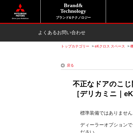
Brand&
Technology
ブランド&テクノロジー
よくあるお問い合わせ
トップカテゴリー
>
eKクロス スペース
>
戻る
不正なドアのこじ
［デリカミニ｜eKス
標準装備ではありません
ディーラーオプションで
ださい。