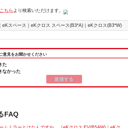
こちら
より検索いただけます。
Kスペース｜eKクロス スペース(B3*A)｜eKクロス(B3*W)
:ご意見をお聞かせください
きた
きなかった
るFAQ
ムミラーとはなんですか。［eKクロス EV(B5AW)｜eKク...