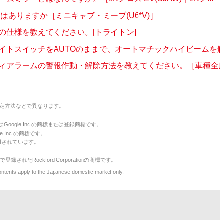
定はありますか［ミニキャブ・ミーブ(U6*V)］
の仕様を教えてください。[トライトン]
イトスイッチをAUTOのままで、オートマチックハイビームを解除
ィアラームの警報作動・解除方法を教えてください。［車種全般］
定方法などで異なります。
のマークはGoogle Inc.の商標または登録商標です。
le Inc.の商標です。
用されています。
で登録されたRockford Corporationの商標です。
y to the Japanese domestic market only.