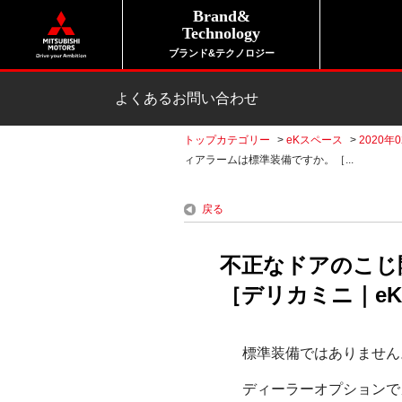
Brand&
Technology
ブランド&テクノロジー
よくあるお問い合わせ
トップカテゴリー
>
eKスペース
>
2020年0
ィアラームは標準装備ですか。［...
戻る
不正なドアのこじ
［デリカミニ｜eKス
標準装備ではありません
ディーラーオプションで