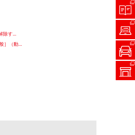
す...
（動...