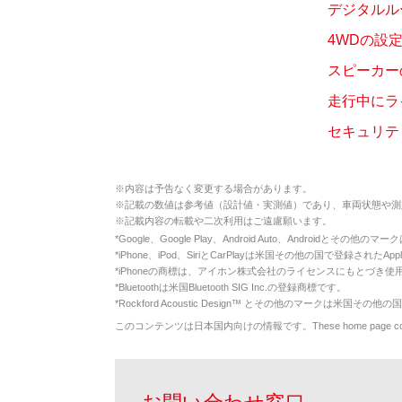
デジタルルー
4WDの設
スピーカー
走行中にラ
セキュリテ
※
内容は予告なく変更する場合があります。
※
記載の数値は参考値（設計値・実測値）であり、車両状態や測
※
記載内容の転載や二次利用はご遠慮願います。
*
Google、Google Play、Android Auto、Androidとその他
*
iPhone、iPod、SiriとCarPlayは米国その他の国で登録されたApp
*
iPhoneの商標は、アイホン株式会社のライセンスにもとづき使
*
Bluetoothは米国Bluetooth SIG Inc.の登録商標です。
*
Rockford Acoustic Design™ とその他のマークは米国その他の国
このコンテンツは日本国内向けの情報です。These home page contents appl