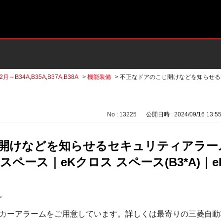
2月～B34A,B35A,B37A,B38A
>
機能装備
>
不正なドアのこじ開けなどを知らせる
No : 13225
公開日時 : 2024/09/16 13:5
開けなどを知らせるセキュリティアラー
ペース｜eKクロス スペース(B3*A)｜eK
。
カーアラームをご用意しています。詳しくは最寄りの三菱自動