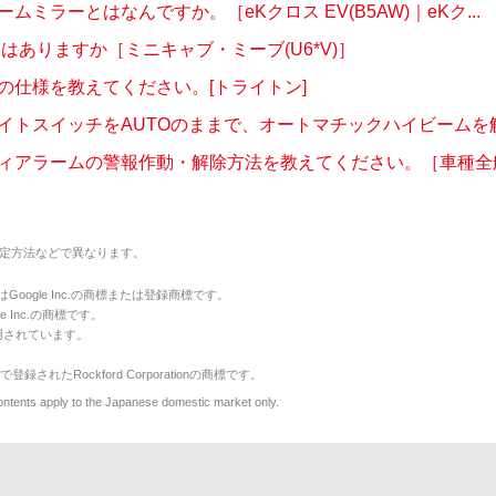
ムミラーとはなんですか。［eKクロス EV(B5AW)｜eKク...
定はありますか［ミニキャブ・ミーブ(U6*V)］
の仕様を教えてください。[トライトン]
イトスイッチをAUTOのままで、オートマチックハイビームを解除
ィアラームの警報作動・解除方法を教えてください。［車種全般］
定方法などで異なります。
のマークはGoogle Inc.の商標または登録商標です。
le Inc.の商標です。
用されています。
で登録されたRockford Corporationの商標です。
y to the Japanese domestic market only.