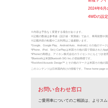
前後ドライ
2024年6
4WDの設
※
内容は予告なく変更する場合があります。
※
記載の数値は参考値（設計値・実測値）であり、車両状態や測
※
記載内容の転載や二次利用はご遠慮願います。
*
Google、Google Play、Android Auto、Androidとその他
*
iPhone、iPod、SiriとCarPlayは米国その他の国で登録されたApp
*
iPhoneの商標は、アイホン株式会社のライセンスにもとづき使
*
Bluetoothは米国Bluetooth SIG Inc.の登録商標です。
*
Rockford Acoustic Design™ とその他のマークは米国その他の国
このコンテンツは日本国内向けの情報です。These home page contents appl
お問い合わせ窓口
ご愛用車についてのご相談は、よりスム