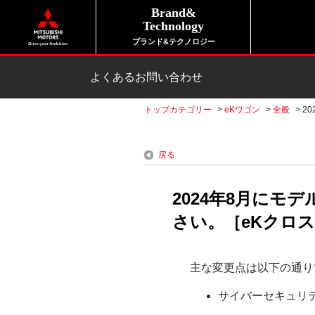
Brand&
Technology
ブランド&テクノロジー
よくあるお問い合わせ
トップカテゴリー
>
eKワゴン
>
全般
>
2
戻る
2024年8月にモ
さい。［eKクロス｜
主な変更点は以下の通り
サイバーセキュリ