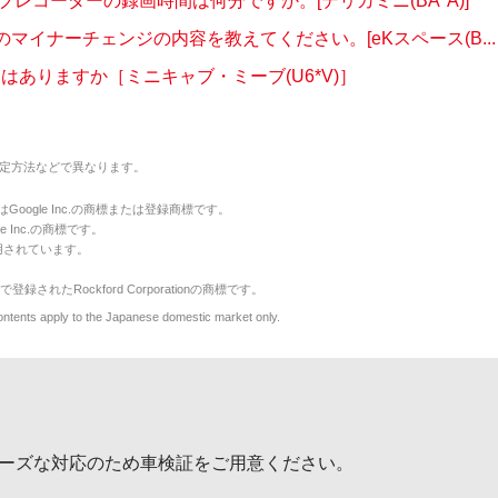
ブレコーダーの録画時間は何分ですか。[デリカミニ(BA*A)]
月のマイナーチェンジの内容を教えてください。[eKスペース(B...
定はありますか［ミニキャブ・ミーブ(U6*V)］
定方法などで異なります。
のマークはGoogle Inc.の商標または登録商標です。
le Inc.の商標です。
用されています。
で登録されたRockford Corporationの商標です。
y to the Japanese domestic market only.
ーズな対応のため車検証をご用意ください。