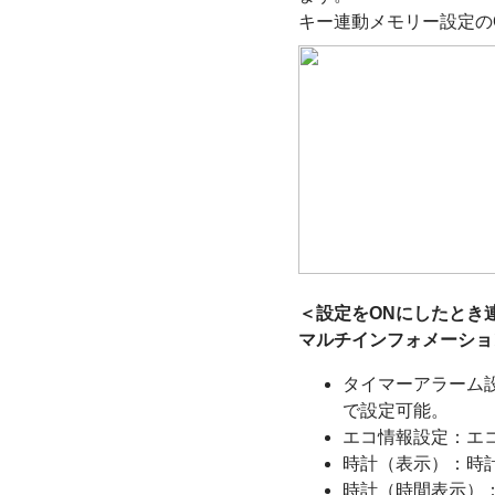
キー連動メモリー設定の
＜設定をONにしたとき
マルチインフォメーショ
タイマーアラーム設
で設定可能。
エコ情報設定：エ
時計（表示）：時
時計（時間表示）：