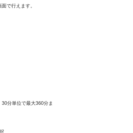
画面で行えます。
0分単位で最大360分ま
択