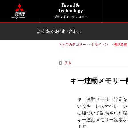
Brand&
Technology
ブランド&テクノロジー
よくあるお問い合わせ
トップカテゴリー
>
トライトン
>
機能装備
戻る
キー連動メモリー
キー連動メモリー設定を
いるキーレスオペレーシ
に紐づいて記憶された設
キー連動メモリー設定を
ます。