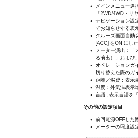
メインメニュー選択
「2WD/4WD・
ナビゲーション設
でお知らせする表
クルーズ画面自動
[ACC] をON
メーター演出：「
る演出）」および
オペレーションガ
切り替えた際のガ
距離／燃費：表示単位
温度：外気温表示単
言語 : 表示言語
その他の設定項目
前回電源OFFした
メーターの照度設