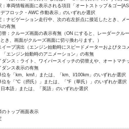
：車両情報画面に表示される項目「オートストップ＆ゴー[AS&
リヤデフロック・AWC 作動表示」のいずれか選択
定：ナビゲーション走行中、次の右左折点に接近したとき、メ
示の有無
切替：クルーズ画面の表示有無（ON にすると、レーダークル
 にしたとき、画面がクルーズ画面に切り換わります。）
スイープ演出（エンジン始動時にスピードメーターおよびタコ
、「エンジン始動時のアニメーション」の有無
イダンス：ライト、ワイパースイッチの切替えや、オートマチ
イダンス表示の有無
を「km、km/l」または、「km、l/100km」のいずれか選択
位を「°C（摂氏）」または、「°F（華氏）」のいずれか選択
を「日本語」または、「英語」のいずれか選択
際のトップ画面表示
定