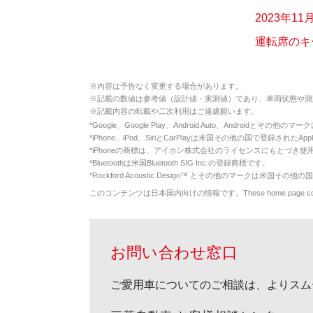
2023年1
運転席のキ
※
内容は予告なく変更する場合があります。
※
記載の数値は参考値（設計値・実測値）であり、車両状態や測
※
記載内容の転載や二次利用はご遠慮願います。
*
Google、Google Play、Android Auto、Androidとその他
*
iPhone、iPod、SiriとCarPlayは米国その他の国で登録されたApp
*
iPhoneの商標は、アイホン株式会社のライセンスにもとづき使
*
Bluetoothは米国Bluetooth SIG Inc.の登録商標です。
*
Rockford Acoustic Design™ とその他のマークは米国その他の国
このコンテンツは日本国内向けの情報です。These home page contents appl
お問い合わせ窓口
ご愛用車についてのご相談は、よりスム