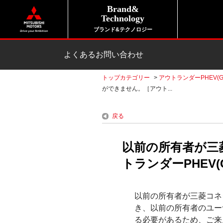
Brand&
Technology
ブランド&テクノロジー
よくあるお問い合わせ
トップカテゴリー
>
アウトランダーPHEV(G
ができません。［アウト...
戻る
以前の所有者が三
トランダーPHEV(G
以前の所有者が三菱コネ
き、以前の所有者のユー
る必要があるため、ご来