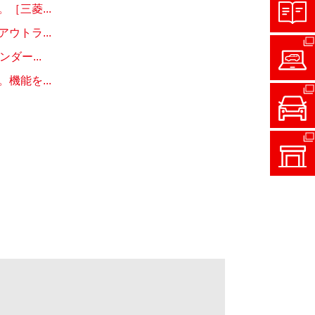
三菱...
トラ...
ー...
能を...