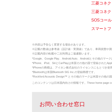
三菱コネク
三菱コネク
SOSコー
スマートフ
※
内容は予告なく変更する場合があります。
※
記載の数値は参考値（設計値・実測値）であり、車両状態や測
※
記載内容の転載や二次利用はご遠慮願います。
*
Google、Google Play、Android Auto、Androidとその他
*
iPhone、iPod、SiriとCarPlayは米国その他の国で登録されたApp
*
iPhoneの商標は、アイホン株式会社のライセンスにもとづき使
*
Bluetoothは米国Bluetooth SIG Inc.の登録商標です。
*
Rockford Acoustic Design™ とその他のマークは米国その他の国
このコンテンツは日本国内向けの情報です。These home page contents appl
お問い合わせ窓口