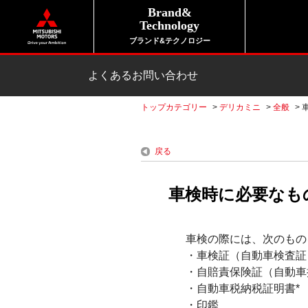
Brand&
Technology
ブランド&テクノロジー
よくあるお問い合わせ
トップカテゴリー
>
デリカミニ
>
全般
>
戻る
車検時に必要なも
車検の際には、次のもの
・車検証（自動車検査証
・自賠責保険証（自動車
・自動車税納税証明書*
・印鑑