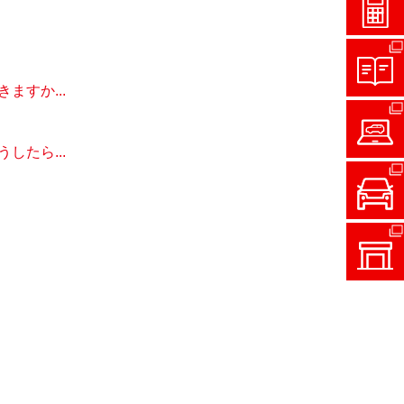
すか...
たら...