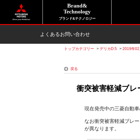
Brand&
Technology
ブランド&テクノロジー
よくあるお問い合わせ
トップカテゴリー
>
デリカD:5
>
2019年0
戻る
衝突被害軽減ブレ
現在発売中の三菱自動車
なお衝突被害軽減ブレー
が異なります。