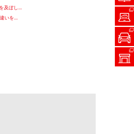
ぼし...
を...