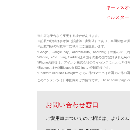
キーレスオ
ヒルスター
※
内容は予告なく変更する場合があります。
※
記載の数値は参考値（設計値・実測値）であり、車両状態や測
※
記載内容の転載や二次利用はご遠慮願います。
*
Google、Google Play、Android Auto、Androidとその他
*
iPhone、iPod、SiriとCarPlayは米国その他の国で登録されたApp
*
iPhoneの商標は、アイホン株式会社のライセンスにもとづき使
*
Bluetoothは米国Bluetooth SIG Inc.の登録商標です。
*
Rockford Acoustic Design™ とその他のマークは米国その他の国
このコンテンツは日本国内向けの情報です。These home page contents appl
お問い合わせ窓口
ご愛用車についてのご相談は、よりスム