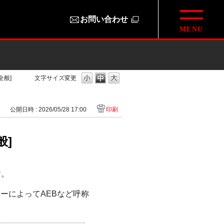
お問い合わせ
般]
文字サイズ変更
7
公開日時 : 2026/05/28 17:00
印刷
般]
す。
ーによってAEBなど呼称