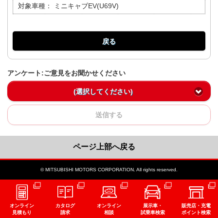
対象車種：
ミニキャブEV(U69V)
戻る
アンケート:ご意見をお聞かせください
(選択してください)
送信する
ページ上部へ戻る
© MITSUBISHI MOTORS CORPORATION. All rights reserved.
オンライン
カタログ
オンライン
展示車・
販売店・充電
見積もり
請求
相談
試乗車検索
ポイント検索