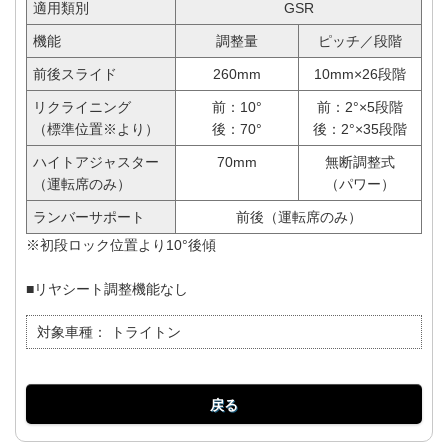
適用類別
GSR
機能
調整量
ピッチ／段階
前後スライド
260mm
10mm×26段階
リクライニング
前：10°
前：2°×5段階
（標準位置※より）
後：70°
後：2°×35段階
ハイトアジャスター
70mm
無断調整式
（運転席のみ）
（パワー）
ランバーサポート
前後（運転席のみ）
※初段ロック位置より10°後傾
■リヤシート調整機能なし
対象車種：
トライトン
戻る