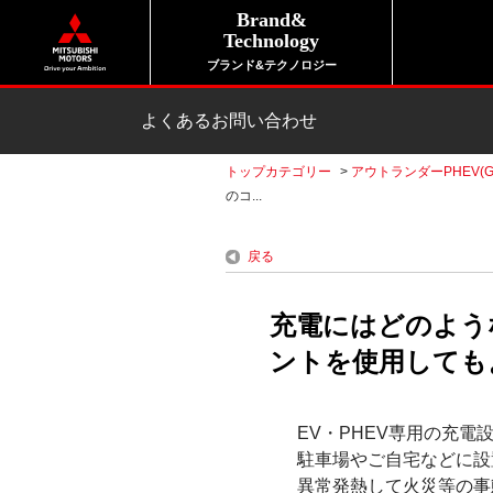
Brand&
Technology
ブランド&テクノロジー
よくあるお問い合わせ
トップカテゴリー
>
アウトランダーPHEV(G
のコ...
戻る
充電にはどのような
ントを使用してもよ
EV・PHEV専用の充
駐車場やご自宅などに設
異常発熱して火災等の事