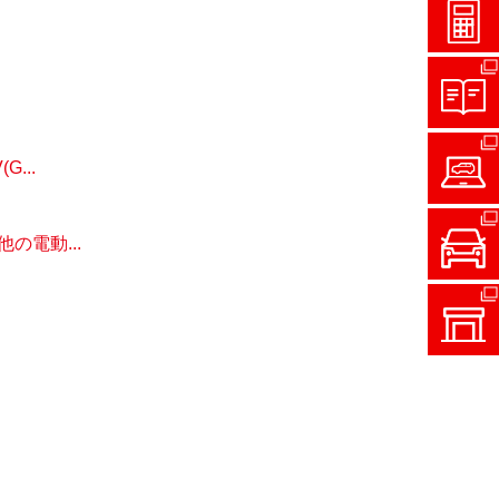
...
電動...