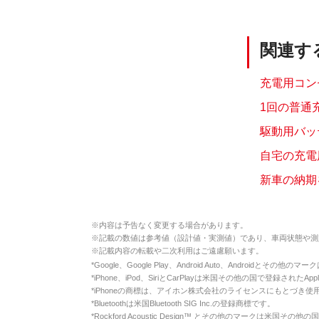
関連す
充電用コン
1回の普通
駆動用バッ
自宅の充電
新車の納期
※
内容は予告なく変更する場合があります。
※
記載の数値は参考値（設計値・実測値）であり、車両状態や測
※
記載内容の転載や二次利用はご遠慮願います。
*
Google、Google Play、Android Auto、Androidとその他
*
iPhone、iPod、SiriとCarPlayは米国その他の国で登録されたApp
*
iPhoneの商標は、アイホン株式会社のライセンスにもとづき使
*
Bluetoothは米国Bluetooth SIG Inc.の登録商標です。
*
Rockford Acoustic Design™ とその他のマークは米国その他の国