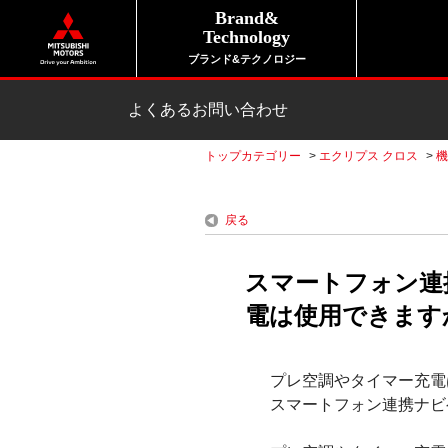
Brand&
Technology
ブランド&テクノロジー
よくあるお問い合わせ
トップカテゴリー
>
エクリプス クロス
>
機
戻る
スマートフォン連
電は使用できますか
プレ空調やタイマー充電
スマートフォン連携ナビ