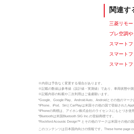
関連す
三菱リモート
プレ空調や
スマートフ
スマートフォ
スマートフ
※
内容は予告なく変更する場合があります。
※
記載の数値は参考値（設計値・実測値）であり、車両状態や測
※
記載内容の転載や二次利用はご遠慮願います。
*
Google、Google Play、Android Auto、Androidとその他
*
iPhone、iPod、SiriとCarPlayは米国その他の国で登録されたApp
*
iPhoneの商標は、アイホン株式会社のライセンスにもとづき使
*
Bluetoothは米国Bluetooth SIG Inc.の登録商標です。
*
Rockford Acoustic Design™ とその他のマークは米国その他の国
このコンテンツは日本国内向けの情報です。These home page contents appl