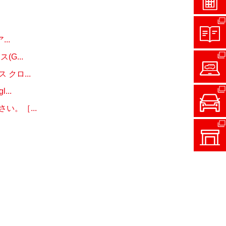
..
G...
クロ...
..
。［...